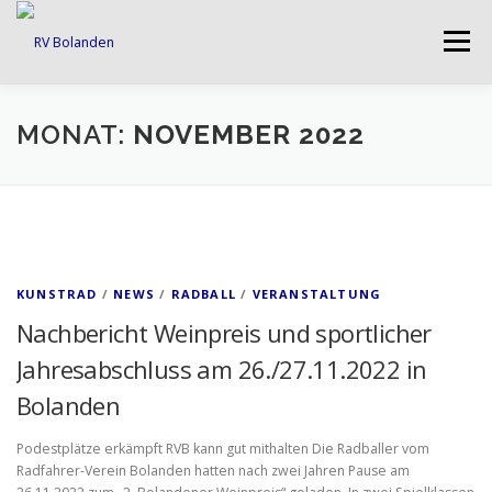
Zum
Inhalt
Menü
springen
UNSER VEREIN
ABTEILUNGEN
MONAT:
NOVEMBER 2022
VERANSTALTUNGEN
IMPRESSUM
DATENSCHUTZ
KUNSTRAD
/
NEWS
/
RADBALL
/
VERANSTALTUNG
Nachbericht Weinpreis und sportlicher
Jahresabschluss am 26./27.11.2022 in
Bolanden
Podestplätze erkämpft RVB kann gut mithalten Die Radballer vom
Radfahrer-Verein Bolanden hatten nach zwei Jahren Pause am