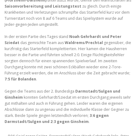
(Flörsheim-Dalsheim)
unterstützt wurde, diente den Mannschaften als
Saisonvorbereitung und Leistungstest
zu gleich. Durch einige
Krankheiten und Verletzungen schrumpfte das Starterfeld kurz vor dem
Turnierstart noch von 8 auf 6 Teams und das Spielsystem wurde auf
Jeder-gegen-Jeden umgestellt.
In der ersten Partie des Tages stand
Noah Gehrhardt und Peter
Sziedat
das gemischte Team aus
Waldrems/Prechtal
gegenüber, die
kurzfristig das Starterfeld komplettierten. Hier kamen die Hausherren
besser in die Partie und führten schnell 2:0. Einige Flüchtigkeitsfehler
sorgten dennoch für einen spannenden Spielverlauf. Im zweiten
Durchgang konnte mit zwei schönen Eckbällen wieder eine 2-Tore-
Führung erzielt werden, die im Anschluss über die Zeit gebracht wurde;
7:5 für Bolanden
.
Gegen die Teams aus der 2. Bundesliga
Darmstadt/Sulgen und
Ginsheim
konnten Gehrhardt/Sziedat im ersten Durchgang jeweils sehr
gut mithalten und auch in Führung gehen. Leider waren die eigenen
Abschlüsse dann zu ungenau und die individuelle Klasse der Gegner zu
stark. Beide Spiele gingen letztendlich verloren;
3:6 gegen
Darmstadt/Sulgen und 2:3 gegen Ginsheim
.
Bild: Spiel gegen SpVgg. Darmstadt/Sulgen (Noah Gehrhardt links, Peter