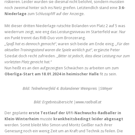
riskieren. Leider wurden sie diesmal nicht belohnt, sondern mussten
noch zweimal hinter sich ins Netz greifen. Letztendlich stand eine
3:6-
Niederlage
zum Schlusspfiff auf der Anzeige.
Mit dieser dritten Niederlage rutschte Bolanden von Platz 2 auf 5 was
wiederrum zeigt, wie eng das Leistungsniveau im Starterfeld war. Nur
ein Punkt trennt das RVB-Duo vom Bronzerang.
„Spaß hat es dennoch gemacht“
, waren sich beide am Ende einig.
„Für den
aktuellen Trainingsstand waren die Spiele wirklich gut“
, ergänzte Peter
Sziedat doch recht zufrieden.
„Bitter ist jedoch, dass diese Leistung nur zum
vorletzten Platz gereicht hat.“
Nun heißt es an den aufgezeigten Schwächen zu arbeiten um zum
Oberliga-Start am 18.01.2024 in heimischer Halle
fit zu sein.
Bild: Teilnehmerfeld 4. Bolandener Weinpreis |SMeyer
Bild: Ergebnisübersicht |www.radball.at
Der geplante
erste Testlauf der U11-Nachwuchs-Radballer in
Klein-Winterheim
musste
krankheitsbedingt leider abgesagt
werden. Somit bleibt Mio Simon und Moritz Geißler nach ihrer
Genesung noch ein wenig Zeit um an Kraft und Technik zu feilen. Die