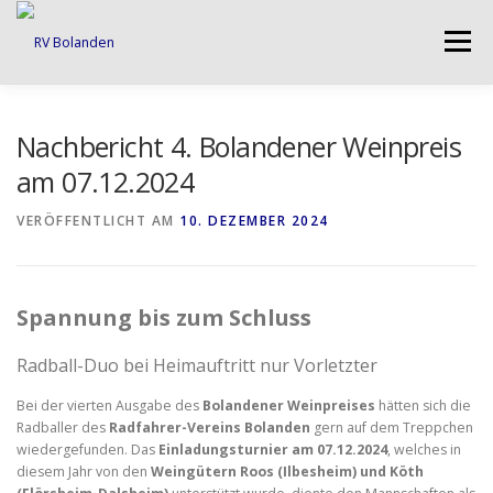
Zum
Inhalt
Menü
springen
UNSER VEREIN
ABTEILUNGEN
Nachbericht 4. Bolandener Weinpreis
am 07.12.2024
VERANSTALTUNGEN
IMPRESSUM
VERÖFFENTLICHT AM
10. DEZEMBER 2024
DATENSCHUTZ
Spannung bis zum Schluss
Radball-Duo bei Heimauftritt nur Vorletzter
Bei der vierten Ausgabe des
Bolandener Weinpreises
hätten sich die
Radballer des
Radfahrer-Vereins Bolanden
gern auf dem Treppchen
wiedergefunden. Das
Einladungsturnier am 07.12.2024
, welches in
diesem Jahr von den
Weingütern Roos (Ilbesheim) und Köth