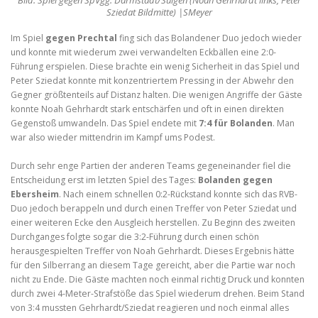
Sziedat Bildmitte) |SMeyer
Im Spiel
gegen Prechtal
fing sich das Bolandener Duo jedoch wieder
und konnte mit wiederum zwei verwandelten Eckbällen eine 2:0-
Führung erspielen. Diese brachte ein wenig Sicherheit in das Spiel und
Peter Sziedat konnte mit konzentriertem Pressing in der Abwehr den
Gegner größtenteils auf Distanz halten. Die wenigen Angriffe der Gäste
konnte Noah Gehrhardt stark entschärfen und oft in einen direkten
Gegenstoß umwandeln. Das Spiel endete mit
7:4 für Bolanden
. Man
war also wieder mittendrin im Kampf ums Podest.
Durch sehr enge Partien der anderen Teams gegeneinander fiel die
Entscheidung erst im letzten Spiel des Tages:
Bolanden gegen
Ebersheim
. Nach einem schnellen 0:2-Rückstand konnte sich das RVB-
Duo jedoch berappeln und durch einen Treffer von Peter Sziedat und
einer weiteren Ecke den Ausgleich herstellen. Zu Beginn des zweiten
Durchganges folgte sogar die 3:2-Führung durch einen schön
herausgespielten Treffer von Noah Gehrhardt. Dieses Ergebnis hätte
für den Silberrang an diesem Tage gereicht, aber die Partie war noch
nicht zu Ende. Die Gäste machten noch einmal richtig Druck und konnten
durch zwei 4-Meter-Strafstöße das Spiel wiederum drehen. Beim Stand
von 3:4 mussten Gehrhardt/Sziedat reagieren und noch einmal alles